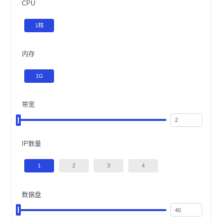
CPU
1核
内存
1G
带宽
IP数量
1
2
3
4
数据盘